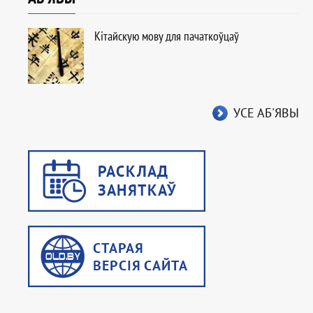
Кітайскую мову для пачаткоўцаў
УСЕ АБ'ЯВЫ