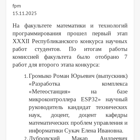
fpm
15.11.2025
На факультете математики и технологий
программирования прошел первый этап
ХХ
Х
I
І
Республиканского конкурса научных
работ студентов. По итогам работы
комиссией факультета было отобрано 7
работ для второго этапа конкурса:
Громыко Роман Юрьевич (выпускник)
«
Разработка комплекса
«Метеостанция» на базе
микроконтроллера ESP32
»
научный
руководитель
кандидат технических
наук, доцент, доцент кафедры
математических проблем управления и
информатики Сукач Елена Ивановна.
Дубровский Макар Андреевич