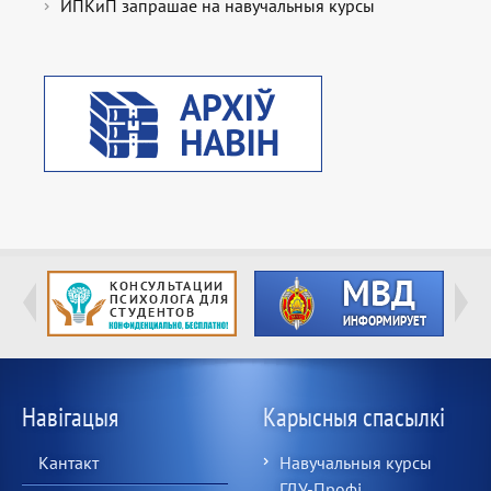
ИПКиП запрашае на навучальныя курсы
Навігацыя
Карысныя спасылкі
Кантакт
Навучальныя курсы
ГДУ-Профі