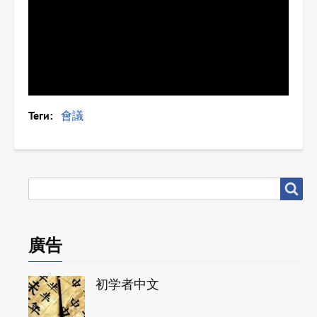
Теги
會議
搜
搜尋
尋
廣告
初学者中文