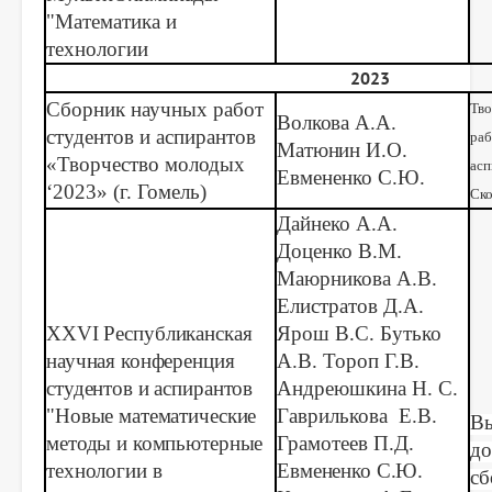
"Математика и
технологии
2023
Сборник научных работ
Тво
Волкова А.А.
студентов и аспирантов
раб
Матюнин И.О.
«Творчество молодых
асп
Евмененко С.Ю.
‘2023»
(г. Гомель)
Ско
Дайнеко А.А.
Доценко В.М.
Маюрникова А.В.
Елистратов Д.А.
XXV
I
Республиканская
Ярош В.С. Бутько
научная конференция
А.В. Тороп Г.В.
студентов и аспирантов
Андреюшкина Н. С.
"Новые математические
Гаврилькова Е.В.
Вы
методы и компьютерные
Грамотеев П.Д.
до
технологии в
Евмененко С.Ю.
сб