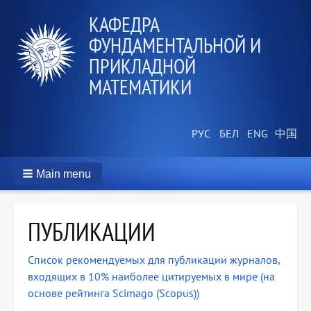
КАФЕДРА
ФУНДАМЕНТАЛЬНОЙ И
ПРИКЛАДНОЙ
МАТЕМАТИКИ
Main menu
ПУБЛИКАЦИИ
Список рекомендуемых для публикации журналов,
входящих в 10% наиболее цитируемых в мире (на
основе рейтинга Scimago (Scopus))