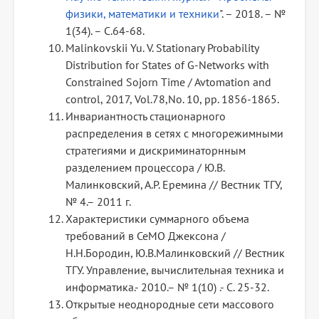
физики, математики и техники
". – 2018. – №
1(34). – С.64-68.
Malinkovskii Yu. V. Stationary Probability
Distribution for States of G-Networks with
Constrained Sojorn Time / Avtomation and
control, 2017, Vol.78,No. 10, pp. 1856-1865.
Инвариантность стационарного
распределения в сетях с многорежимными
стратегиями и дискриминаторнным
разделением процессора / Ю.В.
Малинковский, А.Р. Еремина // Вестник ТГУ,
№ 4.– 2011 г.
Характеристики суммарного объема
требований в СеМО Джексона /
Н.Н.Бородин, Ю.В.Малинковский // Вестник
ТГУ. Управление, вычислительная техника и
информатика.- 2010.– № 1(10) .- С. 25-32.
Открытые неоднородные сети массового