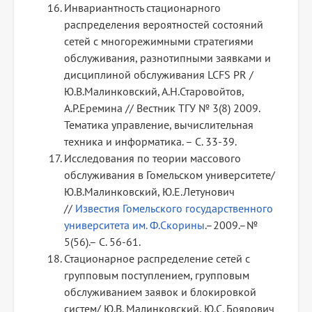
Инвариантность стационарного
распределения вероятностей состояний
сетей с многорежимными стратегиями
обслуживания, разнотипными заявками и
дисциплиной обслуживания LCFS PR /
Ю.В.Малинковский, А.Н.Старовойтов,
А.Р.Еремина // Вестник ТГУ № 3(8) 2009.
Тематика управление, вычислительная
техника и информатика. – С. 33-39.
Исследования по теории массового
обслуживания в Гомельском университете/
Ю.В.Малинковский, Ю.Е.Летунович
//
Известия Гомельского государственного
университета им. Ф.Скорины
.–2009.–№
5(56).– С. 56-61.
Стационарное распределение сетей с
групповым поступлением, групповым
обслуживанием заявок и блокировкой
систем/ Ю.В. Малинковский, Ю.С. Боярович