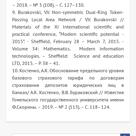
– 2018. – № 3 (108). – С. 127–130.
9. Burakovski, V.V. Non-symmetric Dual-Ring Token-
Passing Local Area Network / V.V. Burakovski //
Materials of the XI International scientific and
practical conference, “Modern scientific potential -
2015”. - Sheffield, February 28 – March 7, 2015. -
Volume 34: Mathematics. Modern information
technologies. – Sheffield: Science and education
LTD, 2015. – P. 38 – 41.
10. Костенко, А.К. Обоснование предельного уровня
базового страхового тарифа по договорам
страхования депозитов юридических лиц в
банках/ А.К. Костенко, В.В. Бураковский // Известия
Гомельского государственного университета имени
Ф.Скорины. – 2019. – № 2 (113). – С. 118–124.