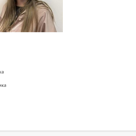
ка
ика